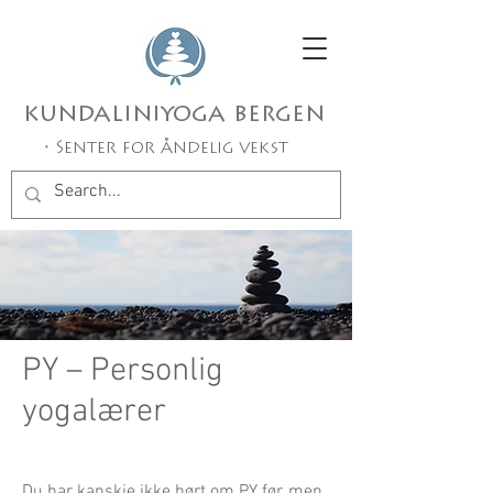
kundaliniyoga bergen
• Senter for åndelig vekst
PY – Personlig
yogalærer
Du har kanskje ikke hørt om PY før, men