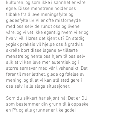
kulturen, og som ikke i sannhet er våre
egne. Disse mønstrene holder oss
tilbake fra å leve meningsfylte og
gledesfylte liv. Vi er ofte misfornøyde
med oss selv, de rundt oss og livene
våre, og vi vet ikke egentlig hvem vi er og
hva vi vil. Høres det kjent ut? En stødig
yogisk praksis vil hjelpe oss å gradvis
skrelle bort disse lagene av tillærte
mønstre og hente oss hjem til oss selv,
slik at vi kan leve mer autentisk og i
større samsvar med vår livshensikt. Det
fører til mer letthet, glede og følelse av
mening, og til at vi kan stå stødigere i
oss selv i alle slags situasjoner.
Som du sikkert har skjønt nå: Det er DU
som bestemmer din grunn til å oppsøke
en PY, og alle grunner er like gode!
Vårt PY-opplegg har følgende rammer: