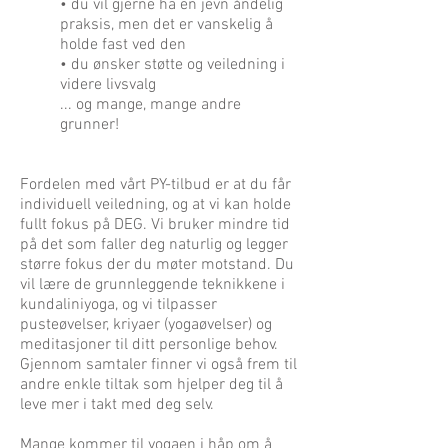
• du vil gjerne ha en jevn åndelig
praksis, men det er vanskelig å
holde fast ved den
• du ønsker støtte og veiledning i
videre livsvalg
... og mange, mange andre
grunner!
Fordelen med vårt PY-tilbud er at du får
individuell veiledning, og at vi kan holde
fullt fokus på DEG. Vi bruker mindre tid
på det som faller deg naturlig og legger
større fokus der du møter motstand. Du
vil lære de grunnleggende teknikkene i
kundaliniyoga, og vi tilpasser
pusteøvelser, kriyaer (yogaøvelser) og
meditasjoner til ditt personlige behov.
Gjennom samtaler finner vi også frem til
andre enkle tiltak som hjelper deg til å
leve mer i takt med deg selv.
Mange kommer til yogaen i håp om å