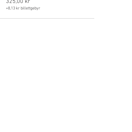
325,00 kr
+8,13 kr billettgebyr
Del dette arrangementet
Kontakt
E-POST:
post@kyb.yoga
TELEFON:
47 666 456
© 2020 Kundaliniyoga
Bergen
Besøksadresse