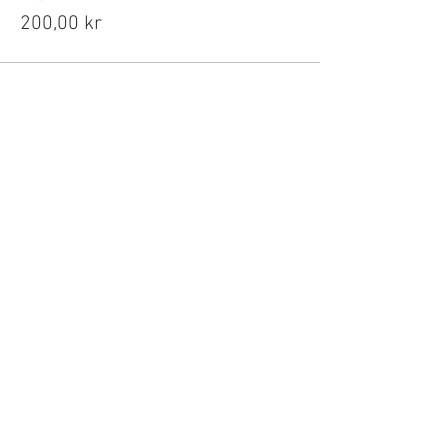
200,00 kr
Del dette arrangementet
Kontakt
E-POST:
post@kyb.yoga
TELEFON:
47 666 456
© 2020 Kundaliniyoga
Bergen
Besøksadresse