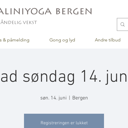
liniyoga bergen
 åndelig vekst
s & påmelding
Gong og lyd
Andre tilbud
d søndag 14. juni
søn. 14. juni
  |  
Bergen
Registreringen er lukket