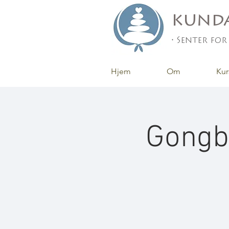
kunda
• Senter for
Hjem
Om
Kur
Gongba