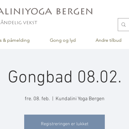
liniyoga bergen
 åndelig vekst
s & påmelding
Gong og lyd
Andre tilbud
Gongbad 08.02.
fre. 08. feb.
  |  
Kundalini Yoga Bergen
Registreringen er lukket