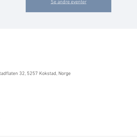
Se andre eventer
tadflaten 32, 5257 Kokstad, Norge
e